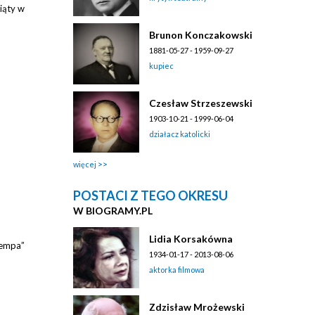
iąty w
Brunon Konczakowski
1881-05-27 - 1959-09-27
kupiec
Czesław Strzeszewski
1903-10-21 - 1999-06-04
działacz katolicki
więcej
POSTACI Z TEGO OKRESU
W BIOGRAMY.PL
Lidia Korsakówna
Tempa”
1934-01-17 - 2013-08-06
aktorka filmowa
Zdzisław Mrożewski