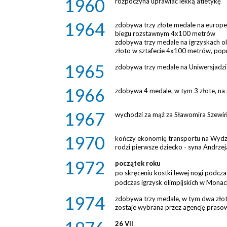
1960
rozpoczyna uprawiać lekką atletykę
1964
zdobywa trzy złote medale na europej
biegu rozstawnym 4x100 metrów
zdobywa trzy medale na igrzyskach ol
złoto w sztafecie 4x100 metrów, popr
1965
zdobywa trzy medale na Uniwersjadz
1966
zdobywa 4 medale, w tym 3 złote, na
1967
wychodzi za mąż za Sławomira Szewińs
1970
kończy ekonomię transportu na Wydz
rodzi pierwsze dziecko - syna Andrzej
1972
początek roku
po skręceniu kostki lewej nogi podcza
podczas igrzysk olimpijskich w Mon
1974
zdobywa trzy medale, w tym dwa złot
zostaje wybrana przez agencję prasow
26 VII