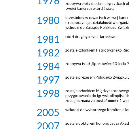
1976
zdobywa złoty medal na igrzyskach ol
swojej karierze rekord świata
1980
uczestniczy w czwartych w swej karie
i rozpoczynając działalność w organi
wchodzi do Zarządu Polskiego Związku
1981
rodzi drugiego syna Jarosława
1982
zostaje członkiem Patriotycznego R
1984
zdobywa tytuł „Sportowiec 40-lecia P
1997
zostaje prezesem Polskiego Związku L
1998
zostaje członkiem Międzynarodowego 
przygotowania do igrzysk olimpijskic
zostaje uznana za postać numer 1 w po
2005
wchodzi do wyborczego Komitetu Ho
2007
zostaje doktorem honoris causa Aka