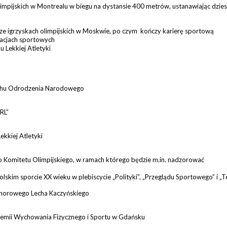
impijskich w Montrealu w biegu na dystansie 400 metrów, ustanawiając dzies
rze igrzyskach olimpijskich w Moskwie, po czym kończy karierę sportową
zacjach sportowych
 Lekkiej Atletyki
uchu Odrodzenia Narodowego
RL”
ekkiej Atletyki
Komitetu Olimpijskiego, w ramach którego będzie m.in. nadzorować
h
lskim sporcie XX wieku w plebiscycie „Polityki”, „Przeglądu Sportowego” i „
norowego Lecha Kaczyńskiego
demii Wychowania Fizycznego i Sportu w Gdańsku