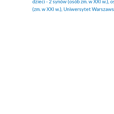
dzieci - 2 synów (osób zm. w XXI w.),
o
(zm. w XXI w.),
Uniwersytet Warszaws