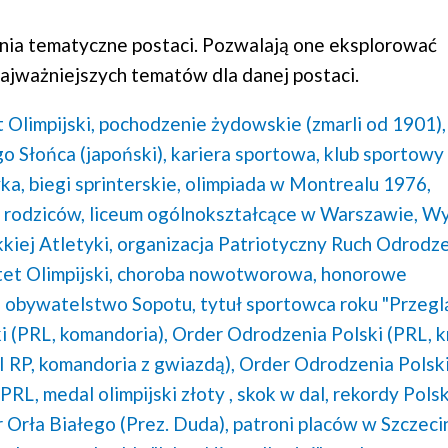
ia tematyczne postaci. Pozwalają one eksplorować
ajważniejszych tematów dla danej postaci.
 Olimpijski,
pochodzenie żydowskie (zmarli od 1901),
 Słońca (japoński),
kariera sportowa,
klub sportowy
yka,
biegi sprinterskie,
olimpiada w Montrealu 1976,
 rodziców,
liceum ogólnokształcące w Warszawie,
Wy
kiej Atletyki,
organizacja Patriotyczny Ruch Odrodz
t Olimpijski,
choroba nowotworowa,
honorowe
 obywatelstwo Sopotu,
tytuł sportowca roku "Przeg
 (PRL, komandoria),
Order Odrodzenia Polski (PRL, k
I RP, komandoria z gwiazdą),
Order Odrodzenia Polski 
 PRL,
medal olimpijski złoty ,
skok w dal,
rekordy Polsk
 Orła Białego (Prez. Duda),
patroni placów w Szczecin