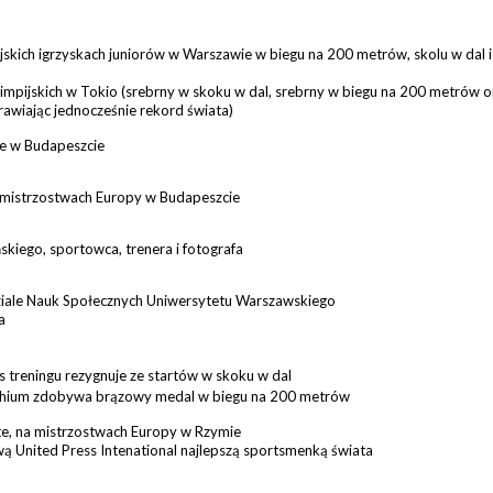
skich igrzyskach juniorów w Warszawie w biegu na 200 metrów, skolu w dal i
impijskich w Tokio (srebrny w skoku w dal, srebrny w biegu na 200 metrów o
awiając jednocześnie rekord świata)
ie w Budapeszcie
 mistrzostwach Europy w Budapeszcie
kiego, sportowca, trenera i fotografa
iale Nauk Społecznych Uniwersytetu Warszawskiego
a
s treningu rezygnuje ze startów w skoku w dal
achium zdobywa brązowy medal w biegu na 200 metrów
e, na mistrzostwach Europy w Rzymie
ą United Press Intenational najlepszą sportsmenką świata