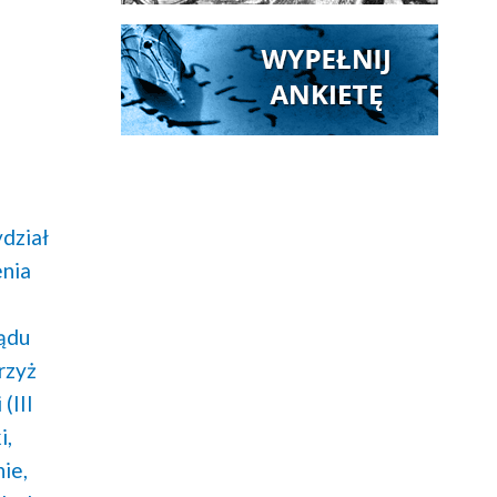
dział
enia
lądu
rzyż
(III
i,
ie,