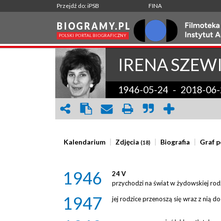
Przejdź do: iPSB
FINA
IRENA
SZEWI
1946-05-24
-
2018-06-
Kalendarium
Zdjęcia
Biografia
Graf 
(18)
1946
24 V
przychodzi na świat w żydowskiej rod
1947
jej rodzice przenoszą się wraz z nią 