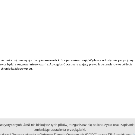
alności i są one wyłącznie opiniami osób, które je zamieszczają. Wydawca udostępnia przystępny
ca będzie reagował niezwłocznie. Aby zgłosić post naruszający prawo lub standardy współżycia
j stronie każdego wpisu.
atystycznych. Jeśli nie blokujesz tych plików, to zgadzasz się na ich użycie oraz zapisan
zmieniając ustawienia przeglądarki.
t
 realizacji Rozporządzenia o Ochronie Danych Osobowych (RODO) przez FINA znajdziesz