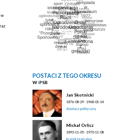
 w
raz
POSTACI Z TEGO OKRESU
W
i
PSB
Jan Skotnicki
1876-08-29 - 1968-01-14
działacz polityczny
Michał Orlicz
1893-11-05 - 1970-11-08
krytyk teatralny