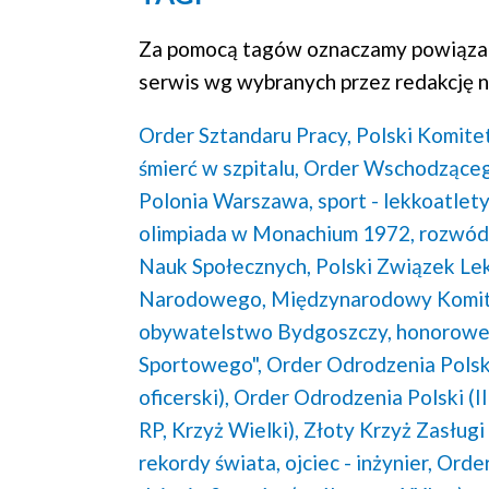
Za pomocą tagów oznaczamy powiązan
serwis wg wybranych przez redakcję n
Order Sztandaru Pracy,
Polski Komitet
śmierć w szpitalu,
Order Wschodzącego
Polonia Warszawa,
sport - lekkoatlet
olimpiada w Monachium 1972,
rozwód
Nauk Społecznych,
Polski Związek Lek
Narodowego,
Międzynarodowy Komite
obywatelstwo Bydgoszczy,
honorowe
Sportowego",
Order Odrodzenia Polski
oficerski),
Order Odrodzenia Polski (II
RP, Krzyż Wielki),
Złoty Krzyż Zasługi
rekordy świata,
ojciec - inżynier,
Order