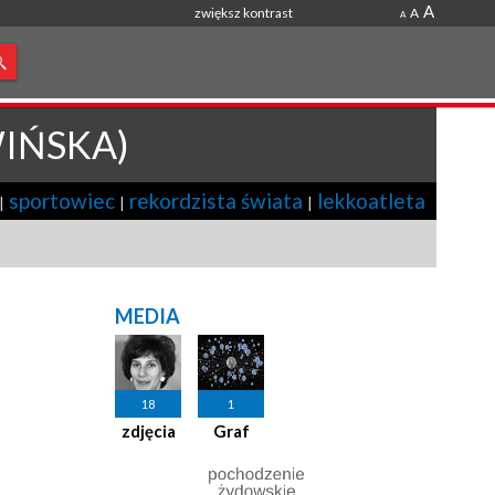
A
zwiększ kontrast
A
A
IŃSKA)
sportowiec
rekordzista świata
lekkoatleta
|
|
|
MEDIA
18
1
zdjęcia
Graf