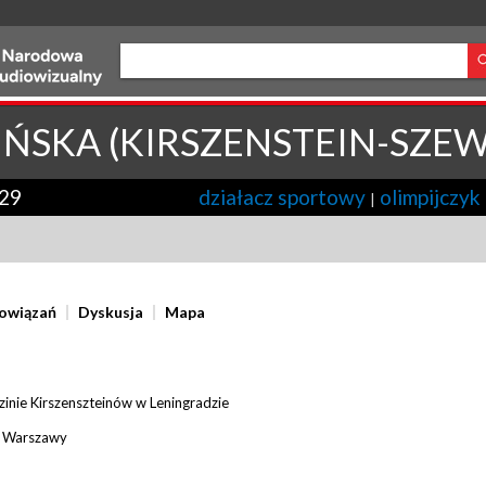
ŃSKA (KIRSZENSTEIN-SZEW
29
działacz sportowy
olimpijczyk
|
powiązań
Dyskusja
Mapa
zinie Kirszenszteinów w Leningradzie
do Warszawy