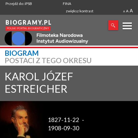
Przejdź do: iPSB
FINA
A
zwiększ kontrast
A
A
X
BIOGRAM
POSTACI Z TEGO OKRESU
SZUKANA FRAZA
KAROL JÓZEF
ESTREICHER
1827-11-22
-
1908-09-30