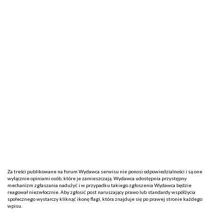
Za treści publikowane na forum Wydawca serwisu nie ponosi odpowiedzialności i są one
wyłącznie opiniami osób, które je zamieszczają. Wydawca udostępnia przystępny
mechanizm zgłaszania nadużyć i w przypadku takiego zgłoszenia Wydawca będzie
reagował niezwłocznie. Aby zgłosić post naruszający prawo lub standardy współżycia
społecznego wystarczy kliknąć ikonę flagi, która znajduje się po prawej stronie każdego
wpisu.