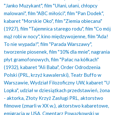
"Janko Muzykant",
film "Ułani, ułani, chłopcy
malowani",
film "ABC miłości",
film "Pan Dodek",
kabaret "Morskie Oko",
film "Ziemia obiecana"
(1927),
film "Tajemnica starego rodu",
film "Co mój
mąż robi w nocy",
kino międzywojenne,
film "Ada!
To nie wypada!",
film "Parada Warszawy",
tworzenie piosenek,
film "10% dla mnie",
nagrania
płyt gramofonowych,
film "Pałac na kółkach"
(1932),
kabaret "Ali Baba",
Order Odrodzenia
Polski (PRL, krzyż kawalerski),
Teatr Buffo w
Warszawie,
Wydział Filozoficzny UW,
kabaret "U
Lopka",
udział w dziesiątkach przedstawień,
żona
- aktorka,
Złoty Krzyż Zasługi PRL,
aktorstwo
filmowe (zmarli w XX w.),
aktorstwo kabaretowe,
emigracja w USA,
Cmentarz Powązkowski w