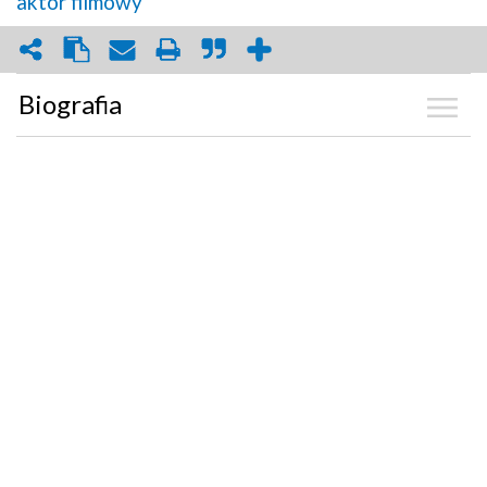
aktor filmowy
Biografia
Kalendarium
Zdjęcia
(13)
Wideo
(3)
Graf powiązań
Dyskusja
Mapa