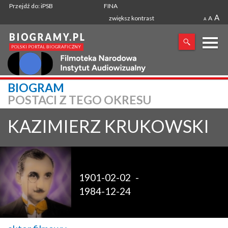
Przejdź do: iPSB
FINA
A
zwiększ kontrast
A
A
X
BIOGRAM
POSTACI Z TEGO OKRESU
SZUKANA FRAZA
KAZIMIERZ
KRUKOWSKI
1901-02-02
-
1984-12-24