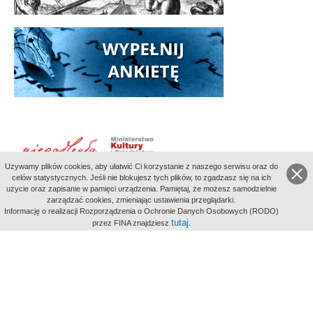
Uzywamy plików cookies, aby ułatwić Ci korzystanie z naszego serwisu oraz do
celów statystycznych. Jeśli nie blokujesz tych plików, to zgadzasz się na ich
użycie oraz zapisanie w pamięci urządzenia. Pamiętaj, że możesz samodzielnie
zarządzać cookies, zmieniając ustawienia przeglądarki.
Indeksy:
Informację o realizacji Rozporządzenia o Ochronie Danych Osobowych (RODO)
aktywności
tutaj
przez FINA znajdziesz
.
alfabetyczny
tematyczny
miejsc
Filmoteka Narodowa - Instytut Audiowizualny
Narodowe
Archiwum Cyfrowe