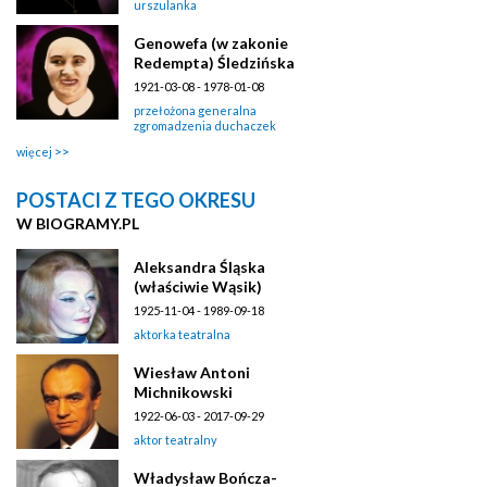
urszulanka
Genowefa (w zakonie
Redempta) Śledzińska
1921-03-08 - 1978-01-08
przełożona generalna
zgromadzenia duchaczek
więcej
POSTACI Z TEGO OKRESU
W BIOGRAMY.PL
Aleksandra Śląska
(właściwie Wąsik)
1925-11-04 - 1989-09-18
aktorka teatralna
Wiesław Antoni
Michnikowski
1922-06-03 - 2017-09-29
aktor teatralny
Władysław Bończa-