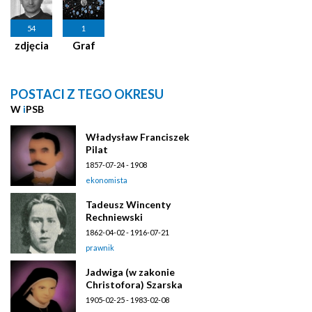
54
1
zdjęcia
Graf
POSTACI Z TEGO OKRESU
W
i
PSB
Władysław Franciszek
Pilat
1857-07-24 - 1908
ekonomista
Tadeusz Wincenty
Rechniewski
1862-04-02 - 1916-07-21
prawnik
Jadwiga (w zakonie
Christofora) Szarska
1905-02-25 - 1983-02-08