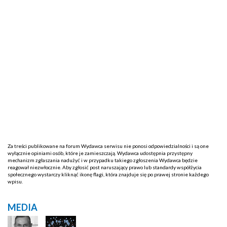
Za treści publikowane na forum Wydawca serwisu nie ponosi odpowiedzialności i są one
wyłącznie opiniami osób, które je zamieszczają. Wydawca udostępnia przystępny
mechanizm zgłaszania nadużyć i w przypadku takiego zgłoszenia Wydawca będzie
reagował niezwłocznie. Aby zgłosić post naruszający prawo lub standardy współżycia
społecznego wystarczy kliknąć ikonę flagi, która znajduje się po prawej stronie każdego
wpisu.
MEDIA