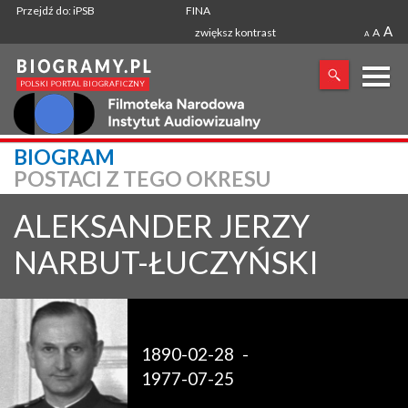
Przejdź do: iPSB
FINA
A
zwiększ kontrast
A
A
X
BIOGRAM
POSTACI Z TEGO OKRESU
SZUKANA FRAZA
ALEKSANDER JERZY
NARBUT-ŁUCZYŃSKI
1890-02-28
-
1977-07-25