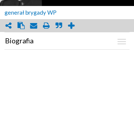
generał brygady WP
Biografia
Kalendarium
Zdjęcia
(54)
Graf powiązań
Dyskusja
Mapa